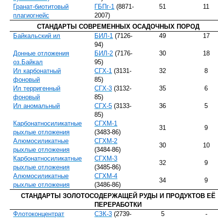
Гранат-биотитовый
ГБПг-1
(8871-
51
11
плагиогнейс
2007)
СТАНДАРТЫ СОВРЕМЕННЫХ ОСАДОЧНЫХ ПОРОД
Байкальский ил
БИЛ-1
(7126-
49
17
94)
Донные отложения
БИЛ-2
(7176-
30
18
оз.Байкал
95)
Ил карбонатный
СГХ-1
(3131-
32
8
фоновый
85)
Ил терригенный
СГХ-3
(3132-
35
6
фоновый
85)
Ил аномальный
СГХ-5
(3133-
36
5
85)
Карбонатносиликатные
СГХМ-1
31
9
рыхлые отложения
(3483-86)
Алюмосиликатные
СГХМ-2
30
10
рыхлые отложения
(3484-86)
Карбонатносиликатные
СГХМ-3
32
9
рыхлые отложения
(3485-86)
Алюмосиликатные
СГХМ-4
34
9
рыхлые отложения
(3486-86)
СТАНДАРТЫ ЗОЛОТОСОДЕРЖАЩЕЙ РУДЫ И ПРОДУКТОВ ЕЁ
ПЕРЕРАБОТКИ
Флотоконцентрат
СЗК-3
(2739-
5
-