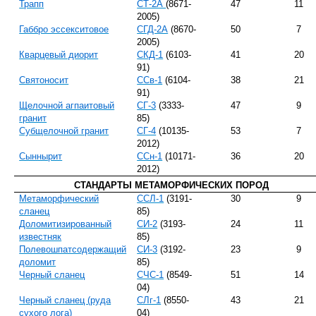
Трапп
СТ-2А
(8671-
47
11
2005)
Габбро эссекситовое
СГД-2А
(8670-
50
7
2005)
Кварцевый диорит
СКД-1
(6103-
41
20
91)
Святоносит
ССв-1
(6104-
38
21
91)
Щелочной агпаитовый
СГ-3
(3333-
47
9
гранит
85)
Субщелочной гранит
СГ-4
(10135-
53
7
2012)
Сыннырит
ССн-1
(10171-
36
20
2012)
СТАНДАРТЫ МЕТАМОРФИЧЕСКИХ ПОРОД
Метаморфический
ССЛ-1
(3191-
30
9
сланец
85)
Доломитизированный
СИ-2
(3193-
24
11
известняк
85)
Полевошпатсодержащий
СИ-3
(3192-
23
9
доломит
85)
Черный сланец
СЧС-1
(8549-
51
14
04)
Черный сланец (руда
СЛг-1
(8550-
43
21
сухого лога)
04)