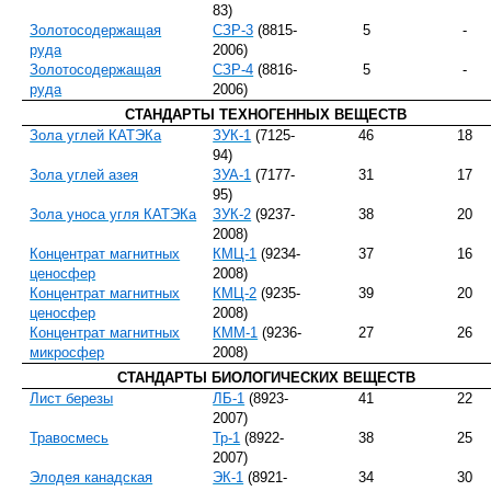
83)
Золотосодержащая
СЗР-3
(8815-
5
-
руда
2006)
Золотосодержащая
СЗР-4
(8816-
5
-
руда
2006)
СТАНДАРТЫ ТЕХНОГЕННЫХ ВЕЩЕСТВ
Зола углей КАТЭКа
ЗУК-1
(7125-
46
18
94)
Зола углей азея
ЗУА-1
(7177-
31
17
95)
Зола уноса угля КАТЭКа
ЗУК-2
(9237-
38
20
2008)
Концентрат магнитных
КМЦ-1
(9234-
37
16
ценосфер
2008)
Концентрат магнитных
КМЦ-2
(9235-
39
20
ценосфер
2008)
Концентрат магнитных
КММ-1
(9236-
27
26
микросфер
2008)
СТАНДАРТЫ БИОЛОГИЧЕСКИХ ВЕЩЕСТВ
Лист березы
ЛБ-1
(8923-
41
22
2007)
Травосмесь
Тр-1
(8922-
38
25
2007)
Элодея канадская
ЭК-1
(8921-
34
30