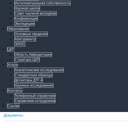
Интеллектуальная собственность
Научная школа
Совет научной молодёжи
Конференции
Экспедиции
Образование
Основные сведения
Абитуриенту
ЭИОС
ЦКП
Область Аккредитации
Структура ЦКП
Услуги
Аналитические исследования
Стандартные образцы
Детекторы ДТГ-4
Научные исследования
Контакты
Телефонный справочник
Справочник сотрудников
Ссылки
Документы