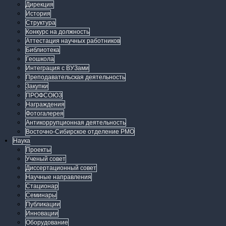
Дирекция
История
Структура
Конкурс на должность
Аттестация научных работников
Библиотека
Геошкола
Интеграция с ВУЗами
Преподавательская деятельность
Закупки
ПРОФСОЮЗ
Награждения
Фотогалерея
Антикоррупционная деятельность
Восточно-Сибирское отделение РМО
Наука
Проекты
Ученый совет
Диссертационный совет
Научные направления
Стационар
Семинары
Публикации
Инновации
Оборудование