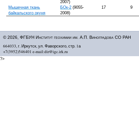
2007)
Мышечная ткань
БОк-2
(9055-
17
9
байкальского окуня
2008)
© 2026, ФГБУН Институт геохимии им. А.П. Виноградова СО РАН
664033, г. Иркутск, ул. Фаворского, стр. 1а
+7(3952)546401 e-mail:dir@igc.irk.ru
?>