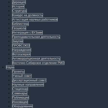
Дирекция
История
Структура
Конкурс на должность
Аттестация научных работников
Библиотека
Геошкола
Интеграция с ВУЗами
Преподавательская деятельность
Закупки
ПРОФСОЮЗ
Награждения
Фотогалерея
Антикоррупционная деятельность
Восточно-Сибирское отделение РМО
Наука
Проекты
Ученый совет
Диссертационный совет
Научные направления
Стационар
Семинары
Публикации
Инновации
Оборудование