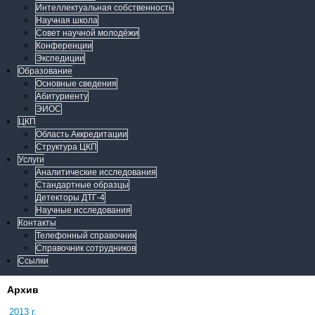
Интеллектуальная собственность
Научная школа
Совет научной молодёжи
Конференции
Экспедиции
Образование
Основные сведения
Абитуриенту
ЭИОС
ЦКП
Область Аккредитации
Структура ЦКП
Услуги
Аналитические исследования
Стандартные образцы
Детекторы ДТГ-4
Научные исследования
Контакты
Телефонный справочник
Справочник сотрудников
Ссылки
Архив
2013 г.