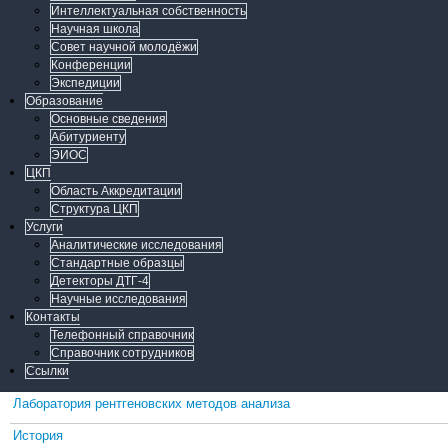
Интеллектуальная собственность
Научная школа
Совет научной молодёжи
Конференции
Экспедиции
Образование
Основные сведения
Абитуриенту
ЭИОС
ЦКП
Область Аккредитации
Структура ЦКП
Услуги
Аналитические исследования
Стандартные образцы
Детекторы ДТГ-4
Научные исследования
Контакты
Телефонный справочник
Справочник сотрудников
Ссылки
Лаборатория рентгеновских методов анализа
История