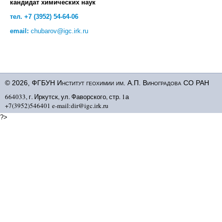
кандидат химических наук
тел. +7 (3952) 54-64-06
email:
chubarov@igc.irk.ru
© 2026, ФГБУН Институт геохимии им. А.П. Виноградова СО РАН
664033, г. Иркутск, ул. Фаворского, стр. 1а
+7(3952)546401 e-mail:dir@igc.irk.ru
?>