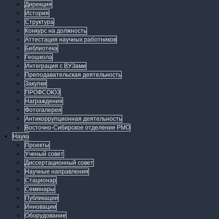
Дирекция
История
Структура
Конкурс на должность
Аттестация научных работников
Библиотека
Геошкола
Интеграция с ВУЗами
Преподавательская деятельность
Закупки
ПРОФСОЮЗ
Награждения
Фотогалерея
Антикоррупционная деятельность
Восточно-Сибирское отделение РМО
Наука
Проекты
Ученый совет
Диссертационный совет
Научные направления
Стационар
Семинары
Публикации
Инновации
Оборудование