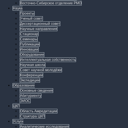
Восточно-Сибирское отделение РМО
Наука
Проекты
Ученый совет
Диссертационный совет
Научные направления
Стационар
Семинары
Публикации
Инновации
Оборудование
Интеллектуальная собственность
Научная школа
Совет научной молодёжи
Конференции
Экспедиции
Образование
Основные сведения
Абитуриенту
ЭИОС
ЦКП
Область Аккредитации
Структура ЦКП
Услуги
Аналитические исследования