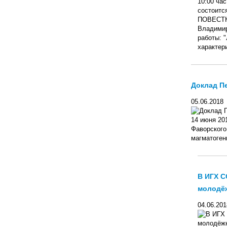
10:00 ча
состоитс
ПОВЕСТКА
Владимир
работы: 
характери
Доклад П
05.06.2018
14 июня 201
Фаворского
магматоген
В ИГХ С
молодё
04.06.201