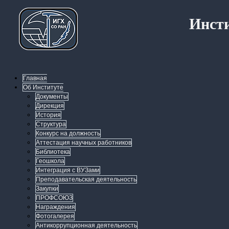
Инсти
Главная
Об Институте
Документы
Дирекция
История
Структура
Конкурс на должность
Аттестация научных работников
Библиотека
Геошкола
Интеграция с ВУЗами
Преподавательская деятельность
Закупки
ПРОФСОЮЗ
Награждения
Фотогалерея
Антикоррупционная деятельность