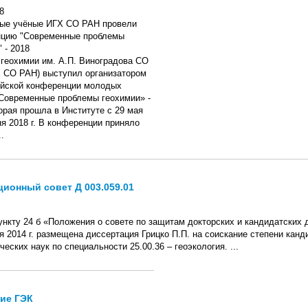
8
 геохимии им. А.П. Виноградова СО
 СО РАН) выступил организатором
йской конференции молодых
Современные проблемы геохимии» -
торая прошла в Институте с 29 мая
ня 2018 г. В конференции приняло
.
ионный совет Д 003.059.01
ункту 24 б «Положения о совете по защитам докторских и кандидатских
ря 2014 г. размещена диссертация Грицко П.П. на соискание степени канд
еских наук по специальности 25.00.36 – геоэкология. ...
ие ГЭК