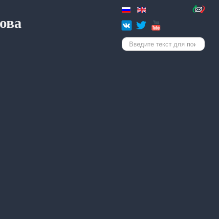
ова
Искать...