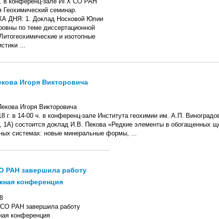
с. в конференц-зале ИГХ СО РАН
я Геохимический семинар.
 ДНЯ: 1. Доклад Носковой Юлии
овны по теме диссертационной
"Литогеохимические и изотопные
стики ...
екова Игоря Викторовича
8 г. в 14-00 ч. в конференц-зале Института геохимии им. А.П. Виноград
, 1А) состоится доклад И.В. Пекова «Редкие элементы в обогащенных 
ных системах: новые минеральные формы, ...
О РАН завершила работу
жная конференция
8