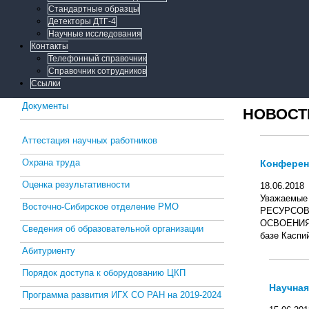
Стандартные образцы
Детекторы ДТГ-4
Научные исследования
Контакты
Телефонный справочник
Справочник сотрудников
Ссылки
Документы
НОВОСТ
Аттестация научных работников
Охрана труда
Конфере
Оценка результативности
18.06.2018
Уважаемые 
Восточно-Сибирское отделение РМО
РЕСУРСО
ОСВОЕНИЯ Н
Сведения об образовательной организации
базе Каспий
Абитуриенту
Порядок доступа к оборудованию ЦКП
Научная
Программа развития ИГХ СО РАН на 2019-2024