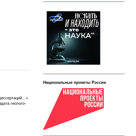
Национальные проекты России
 диссертаций…»
идата геолого-