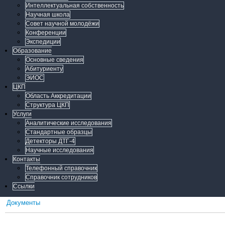
Интеллектуальная собственность
Научная школа
Совет научной молодёжи
Конференции
Экспедиции
Образование
Основные сведения
Абитуриенту
ЭИОС
ЦКП
Область Аккредитации
Структура ЦКП
Услуги
Аналитические исследования
Стандартные образцы
Детекторы ДТГ-4
Научные исследования
Контакты
Телефонный справочник
Справочник сотрудников
Ссылки
Документы