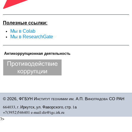
Полезные ссылки:
Мы в Colab
Мы в ResearchGate
Антикоррупционная деятельность
© 2026, ФГБУН Институт геохимии им. А.П. Виноградова СО РАН
664033, г. Иркутск, ул. Фаворского, стр. 1а
+7(3952)546401 e-mail:dir@igc.irk.ru
?>