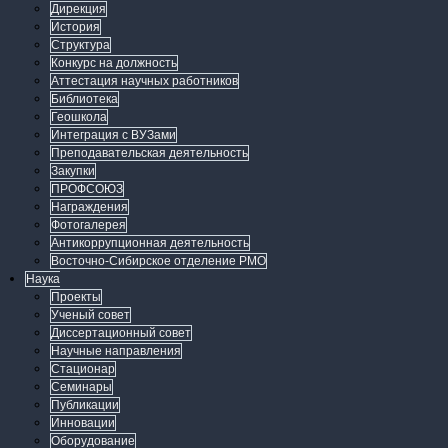
Дирекция
История
Структура
Конкурс на должность
Аттестация научных работников
Библиотека
Геошкола
Интеграция с ВУЗами
Преподавательская деятельность
Закупки
ПРОФСОЮЗ
Награждения
Фотогалерея
Антикоррупционная деятельность
Восточно-Сибирское отделение РМО
Наука
Проекты
Ученый совет
Диссертационный совет
Научные направления
Стационар
Семинары
Публикации
Инновации
Оборудование