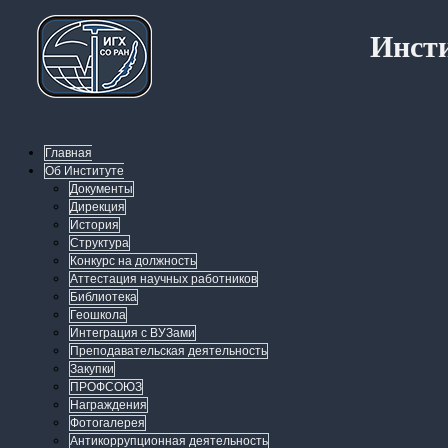
Инсти
Главная
Об Институте
Документы
Дирекция
История
Структура
Конкурс на должность
Аттестация научных работников
Библиотека
Геошкола
Интеграция с ВУЗами
Преподавательская деятельность
Закупки
ПРОФСОЮЗ
Награждения
Фотогалерея
Антикоррупционная деятельность