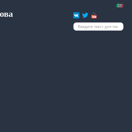
ова
Искать...