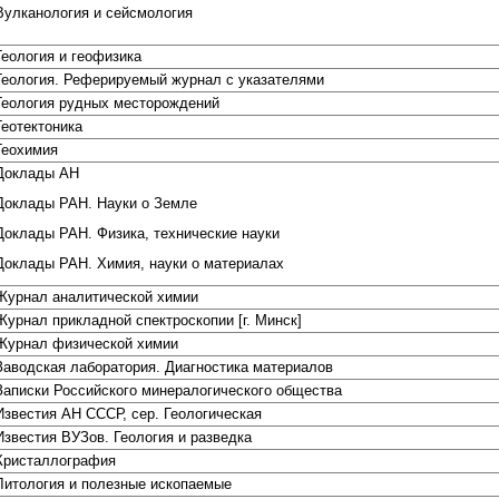
Вулканология и сейсмология
Геология и геофизика
Геология. Реферируемый журнал с указателями
Геология рудных месторождений
Геотектоника
Геохимия
Доклады АН
Доклады РАН. Науки о Земле
Доклады РАН. Физика, технические науки
Доклады РАН. Химия, науки о материалах
Журнал аналитической химии
Журнал прикладной спектроскопии [г. Минск]
Журнал физической химии
Заводская лаборатория. Диагностика материалов
Записки Российского минералогического общества
Известия АН СССР, сер. Геологическая
Известия ВУЗов. Геология и разведка
Кристаллография
Литология и полезные ископаемые