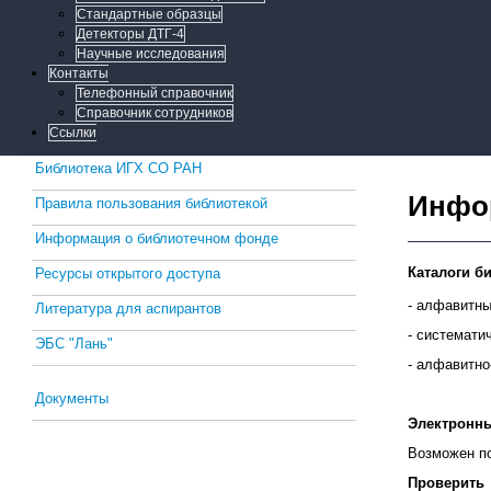
Стандартные образцы
Детекторы ДТГ-4
Научные исследования
Контакты
Телефонный справочник
Справочник сотрудников
Ссылки
Библиотека ИГХ СО РАН
Инфо
Правила пользования библиотекой
Информация о библиотечном фонде
К
аталоги б
Ресурсы открытого доступа
- алфавитны
Литература для аспирантов
- системати
ЭБС "Лань"
- алфавитно
Документы
Электронны
Возможен по
Проверить