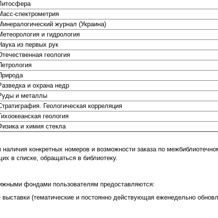
Литосфера
Масс-спектрометрия
Минералогический журнал (Украина)
Метеорология и гидрология
Наука из первых рук
Отечественная геология
Петрология
Природа
Разведка и охрана недр
Руды и металлы
Стратиграфия. Геологическая корреляция
Тихоокеанская геология
Физика и химия стекла
 наличия конкретных номеров и возможности заказа по межбиблиотечном
их в списке, обращаться в библиотеку.
нижными фондами пользователям предоставляются:
 выставки (тематические и постоянно действующая еженедельно обнов