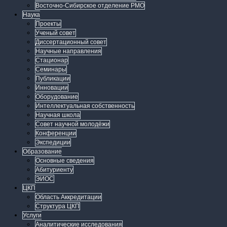
Восточно-Сибирское отделение РМО
Наука
Проекты
Ученый совет
Диссертационный совет
Научные направления
Стационар
Семинары
Публикации
Инновации
Оборудование
Интеллектуальная собственность
Научная школа
Совет научной молодёжи
Конференции
Экспедиции
Образование
Основные сведения
Абитуриенту
ЭИОС
ЦКП
Область Аккредитации
Структура ЦКП
Услуги
Аналитические исследования