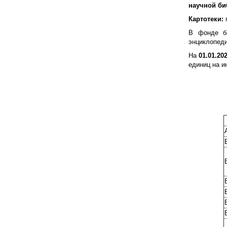
научной би
Картотеки:
п
В фонде би
энциклопеди
На
01.01.202
единиц на и