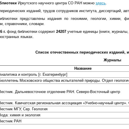
блиотеки
Иркутского научного центра СО РАН можно
здесь
.
ериодических изданий, трудов сотрудников института, диссертаций, авт
блиотеки представлены издания по геохимии, геологии, химии, фи
и, справочники, словари.
6 г.
фонд библиотеки содержит
24207
учетные единицы (книги, журналы,
ностранных языках.
Список отечественных периодических изданий, 
Журналы
Название
Аналитика и контроль [г. Екатеринбург]
Бюллетень Московского общества испытателей природы. Отдел геологи
Вестник. Дальневосточное отделение РАН. Северо-Восточный центр
Вестник. Камчатская региональная ассоциация «Учебно-научный центр». 
Вестник МГУ, Сер. Геология
Вода: химия и экология
Вестник РАН