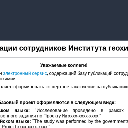
ации сотрудников Института геох
Уважаемые коллеги!
ен
электронный сервис
, содержащий базу публикаций сотру
еохимии.
оляет сформировать экспертное заключение на публикацию
базовый проект оформляются в следующем виде:
ском языке:
"Исследование проведено в рамках 
твенного задания по Проекту № хххх-хххх-хххх."
ийском языке:
"The study was performed by the government
f Project хххх-хххх-хххх."