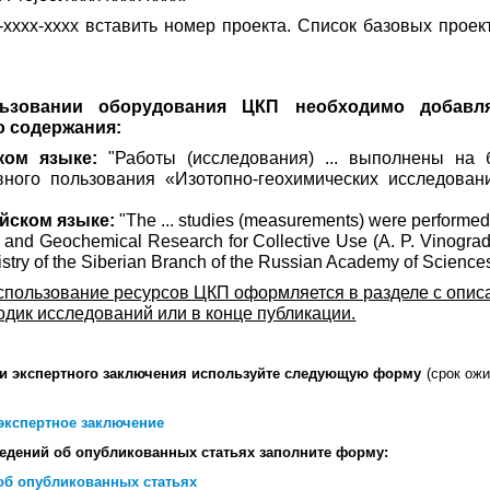
-хххх-хххх вставить номер проекта. Список базовых проек
ьзовании оборудования ЦКП необходимо добавл
 содержания:
ком языке:
"Работы (исследования) ... выполнены на 
вного пользования «Изотопно-геохимических исследова
йском языке:
"The ... studies (measurements) were performed
e and Geochemical Research for Collective Use (A. P. Vinogrado
try of the Siberian Branch of the Russian Academy of Sciences
спользование ресурсов ЦКП оформляется в разделе с опи
одик исследований или в конце публикации.
и экспертного заключения используйте следующую
форму
(
срок ожи
 экспертное заключение
едений об опубликованных статьях заполните
форму:
об опубликованных статьях