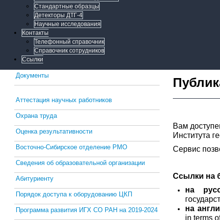
Стандартные образцы
Детекторы ДТГ-4
Научные исследования
Контакты
Телефонный справочник
Справочник сотрудников
Ссылки
Документы
Публик
Аттестация научных работников
Охрана труда
Вам доступ
Оценка результативности
Института г
Восточно-Сибирское отделение РМО
Сервис позв
Сведения об образовательной организации
Ссылки на 
Абитуриенту
на рус
Порядок доступа к оборудованию ЦКП
государс
на англ
Программа развития ИГХ СО РАН на 2019-2024
in terms o