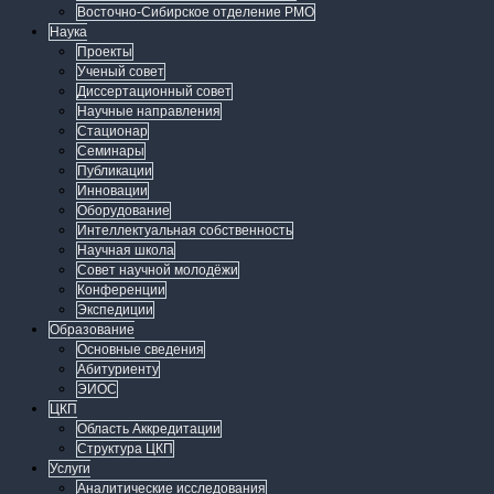
Восточно-Сибирское отделение РМО
Наука
Проекты
Ученый совет
Диссертационный совет
Научные направления
Стационар
Семинары
Публикации
Инновации
Оборудование
Интеллектуальная собственность
Научная школа
Совет научной молодёжи
Конференции
Экспедиции
Образование
Основные сведения
Абитуриенту
ЭИОС
ЦКП
Область Аккредитации
Структура ЦКП
Услуги
Аналитические исследования