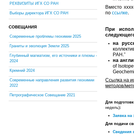
РЕКВИЗИТЫ ИГХ СО РАН
Вместо хххх
по
ссылке
.
Выборы директора ИГХ СО РАН
СОВЕЩАНИЯ
При испол
следующего
Современные проблемы геохимии 2025
на русс
Граниты и эволюция Земли 2025
коллекти
РАН."
Глубинный магматизм, его источники и плюмы -
на англи
2024
of Isotop
Кремний 2024
Geochemis
Ссылка на и
Современные направления развития геохимии
2022
методов/мет
Петрографическое Совещание 2021
Для подготовк
недель
)
:
Заявка на
Для подачи св
Сведения 