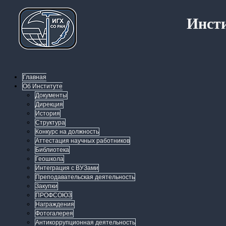
Инсти
Главная
Об Институте
Документы
Дирекция
История
Структура
Конкурс на должность
Аттестация научных работников
Библиотека
Геошкола
Интеграция с ВУЗами
Преподавательская деятельность
Закупки
ПРОФСОЮЗ
Награждения
Фотогалерея
Антикоррупционная деятельность