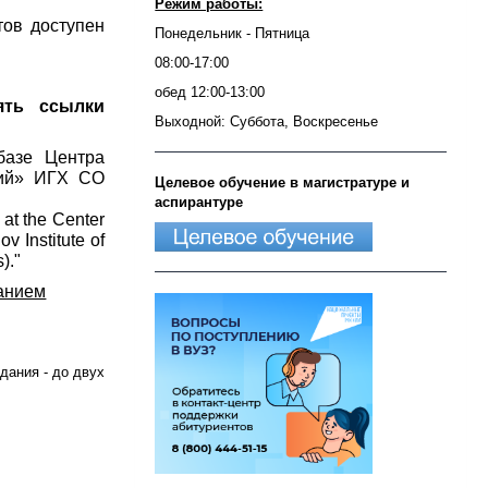
Режим работы:
тов доступен
Понедельник - Пятница
08:00-17:00
обед 12:00-13:00
ять ссылки
Выходной: Суббота, Воскресенье
базе Центра
ний» ИГХ СО
Целевое обучение в магистратуре и
аспирантуре
 at the Center
v Institute of
)."
санием
дания - до двух