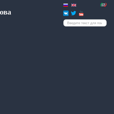
ова
Искать...