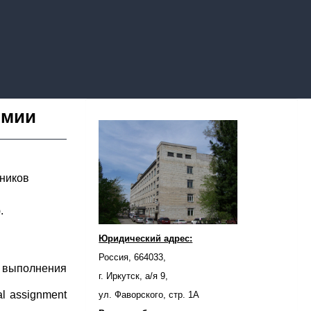
имии
дников
.
Юридический адрес:
Россия, 664033,
выполнения
г. Иркутск, а/я 9,
al assignment
ул. Фаворского, стр. 1А