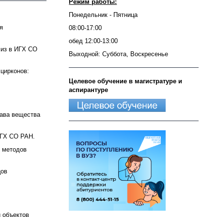
Режим работы:
Понедельник - Пятница
я
08:00-17:00
обед 12:00-13:00
лиз в ИГХ СО
Выходной: Суббота, Воскресенье
цирконов:
Целевое обучение в магистратуре и
аспирантуре
тава вещества
ИГХ СО РАН.
х методов
цов
и
 объектов