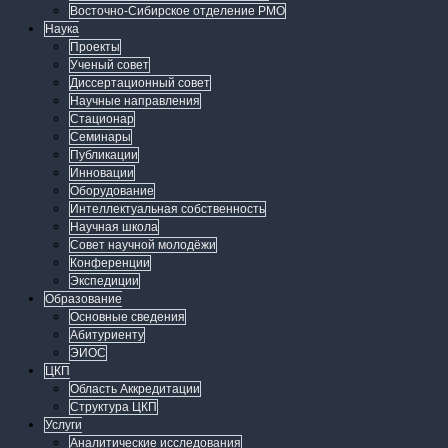
Восточно-Сибирское отделение РМО
Наука
Проекты
Ученый совет
Диссертационный совет
Научные направления
Стационар
Семинары
Публикации
Инновации
Оборудование
Интеллектуальная собственность
Научная школа
Совет научной молодёжи
Конференции
Экспедиции
Образование
Основные сведения
Абитуриенту
ЭИОС
ЦКП
Область Аккредитации
Структура ЦКП
Услуги
Аналитические исследования