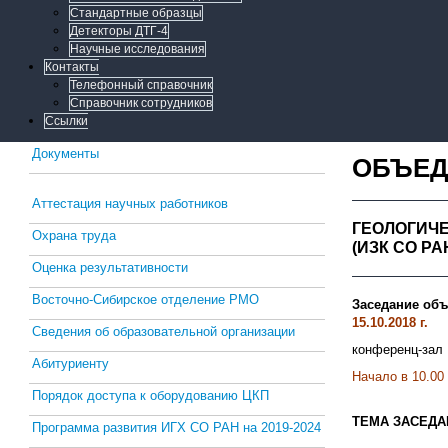
Стандартные образцы
Детекторы ДТГ-4
Научные исследования
Контакты
Телефонный справочник
Справочник сотрудников
Ссылки
Документы
ОБЪЕД
Аттестация научных работников
ГЕОЛОГИЧ
Охрана труда
(ИЗК СО РА
Оценка результативности
Восточно-Сибирское отделение РМО
Заседание объ
15.10.2018 г.
Сведения об образовательной организации
конференц-зал 
Абитуриенту
Начало в 10.00 
Порядок доступа к оборудованию ЦКП
ТЕМА ЗАСЕДА
Программа развития ИГХ СО РАН на 2019-2024