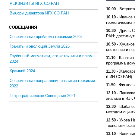
РЕКВИЗИТЫ ИГХ СО РАН
10.00
- Вступит
Выборы директора ИГХ СО РАН
10.10
- Иванов 
геологических 
СОВЕЩАНИЯ
10.30
- Дриль С
РАН: достигнут
Современные проблемы геохимии 2025
10.50
- Хубанов
Граниты и эволюция Земли 2025
состояние и пе
Глубинный магматизм, его источники и плюмы -
11.10
- Канакин
2024
программа док
Кремний 2024
11.30
- Жалсара
(ГИН СО РАН).
Современные направления развития геохимии
11.50
- Финкель
2022
12.10
- Пашкова
Петрографическое Совещание 2021
анализа в ИЗК
12.30
- Шабанов
методом сцинт
12.50
- Ухова Н
технологическ
13.10
- Василье