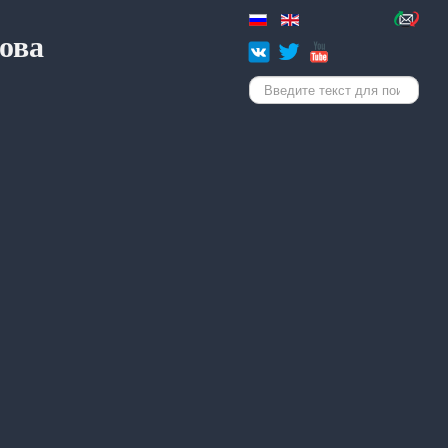
ова
Искать...