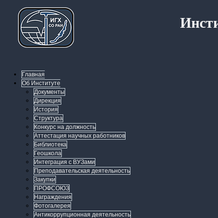
Инсти
Главная
Об Институте
Документы
Дирекция
История
Структура
Конкурс на должность
Аттестация научных работников
Библиотека
Геошкола
Интеграция с ВУЗами
Преподавательская деятельность
Закупки
ПРОФСОЮЗ
Награждения
Фотогалерея
Антикоррупционная деятельность