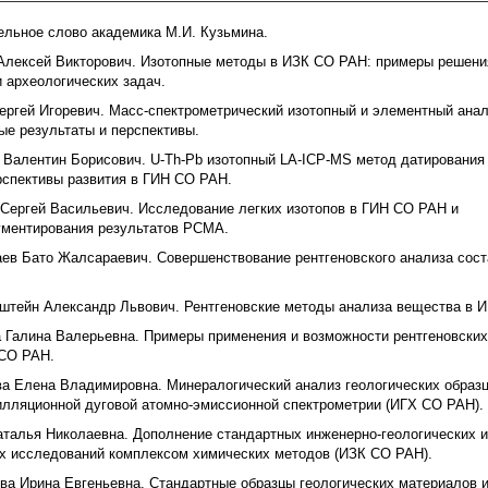
ельное слово академика М.И. Кузьмина.
Алексей Викторович. Изотопные методы в ИЗК СО РАН: примеры решени
и археологических задач.
ергей Игоревич. Масс-спектрометрический изотопный и элементный ана
ые результаты и перспективы.
 Валентин Борисович. U-Th-Pb изотопный LA-ICP-MS метод датирования 
рспективы развития в ГИН СО РАН.
 Сергей Васильевич. Исследование легких изотопов в ГИН СО РАН и
ументирования результатов РСМА.
ев Бато Жалсараевич. Совершенствование рентгеновского анализа сос
штейн Александр Львович. Рентгеновские методы анализа вещества в 
 Галина Валерьевна. Примеры применения и возможности рентгеновски
 СО РАН.
а Елена Владимировна. Минералогический анализ геологических образ
илляционной дуговой атомно-эмиссионной спектрометрии (ИГХ СО РАН).
аталья Николаевна. Дополнение стандартных инженерно-геологических 
их исследований комплексом химических методов (ИЗК СО РАН).
ва Ирина Евгеньевна. Стандартные образцы геологических материалов и