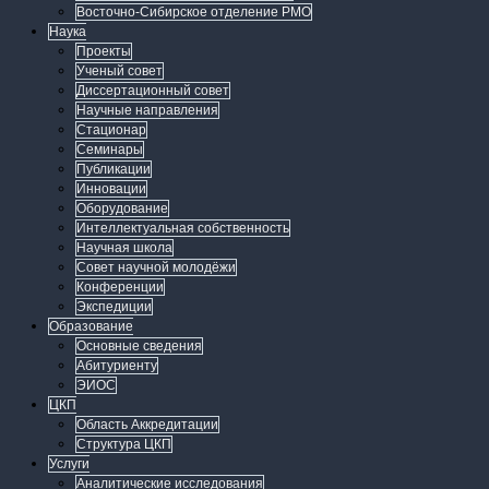
Восточно-Сибирское отделение РМО
Наука
Проекты
Ученый совет
Диссертационный совет
Научные направления
Стационар
Семинары
Публикации
Инновации
Оборудование
Интеллектуальная собственность
Научная школа
Совет научной молодёжи
Конференции
Экспедиции
Образование
Основные сведения
Абитуриенту
ЭИОС
ЦКП
Область Аккредитации
Структура ЦКП
Услуги
Аналитические исследования