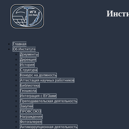
Инсти
Главная
Об Институте
Документы
Дирекция
История
Структура
Конкурс на должность
Аттестация научных работников
Библиотека
Геошкола
Интеграция с ВУЗами
Преподавательская деятельность
Закупки
ПРОФСОЮЗ
Награждения
Фотогалерея
Антикоррупционная деятельность