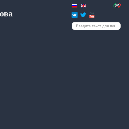
ова
Искать...