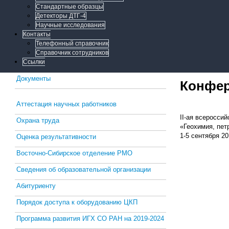
Стандартные образцы
Детекторы ДТГ-4
Научные исследования
Контакты
Телефонный справочник
Справочник сотрудников
Ссылки
Документы
Конфе
Аттестация научных работников
II-ая всеросси
Охрана труда
«Геохимия, пет
1-5 сентября 20
Оценка результативности
Восточно-Сибирское отделение РМО
Сведения об образовательной организации
Абитуриенту
Порядок доступа к оборудованию ЦКП
Программа развития ИГХ СО РАН на 2019-2024