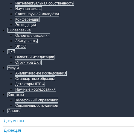
Интеллектуальная собственность
Научная школа
Совет научной молодёжи
Конференции
Экспедиции
Образование
Основные сведения
Абитуриенту
ЭИОС
ЦКП
Область Аккредитации
Структура ЦКП
Услуги
Аналитические исследования
Стандартные образцы
Детекторы ДТГ-4
Научные исследования
Контакты
Телефонный справочник
Справочник сотрудников
Ссылки
Документы
Дирекция