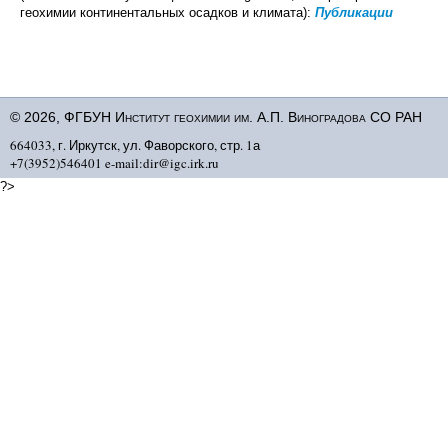
геохимии континентальных осадков и климата):
Публикации
© 2026, ФГБУН Институт геохимии им. А.П. Виноградова СО РАН
664033, г. Иркутск, ул. Фаворского, стр. 1а
+7(3952)546401 e-mail:dir@igc.irk.ru
?>