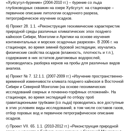
«Хубсугул-бурение» (2004-2010 гг.) – бурение со льда
глубоководных скважин на озере Хубсугул: на стационаре –
первичное описание литологии осадочного разреза,
петрографическое изучение осадков.
б) Проект 28. 1.1. «Реконструкция геохимические характеристик
природной среды различных климатических эпох позднего
кайнозоя Сибири, Монголии и Арктики на основе изучения
континентальных и морских осадочных разрезов». В 2006 г. на
стационаре, во время зимней буровой экспедиции, изучались
физические свойства осадков (влажность, плотность и т.п.),
содержание в них остатков диатомовых водорослей,
производилась разборка кернов на пробы для различных видов
анализа.
в) Проект № 7. 12.1.1. (2007-2009 гг.) «Изучение пространственно-
временной изменчивости климата позднего кайнозоя в Восточной
Сибири и Северной Монголии (на основе геохимических
исследований озерных и почвенно-торфяных отложений». На
стационаре, во время экспедиций по отбору проб
гравитационными трубками (со льда) проводились все доступные
в этих условиях виды исследований, в том числе составов газов,
отбор поровых вод и первичное петрографическое описание
осадков.
г) Проект VII. 65. 1.1. (2010-2012 гг.) «Реконструкция природной