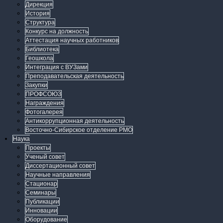
Дирекция
История
Структура
Конкурс на должность
Аттестация научных работников
Библиотека
Геошкола
Интеграция с ВУЗами
Преподавательская деятельность
Закупки
ПРОФСОЮЗ
Награждения
Фотогалерея
Антикоррупционная деятельность
Восточно-Сибирское отделение РМО
Наука
Проекты
Ученый совет
Диссертационный совет
Научные направления
Стационар
Семинары
Публикации
Инновации
Оборудование