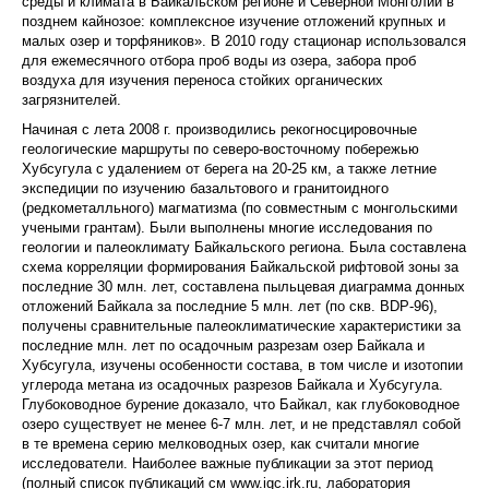
среды и климата в Байкальском регионе и Северной Монголии в
позднем кайнозое: комплексное изучение отложений крупных и
малых озер и торфяников». В 2010 году стационар использовался
для ежемесячного отбора проб воды из озера, забора проб
воздуха для изучения переноса стойких органических
загрязнителей.
Начиная с лета 2008 г. производились рекогносцировочные
геологические маршруты по северо-восточному побережью
Хубсугула с удалением от берега на 20-25 км, а также летние
экспедиции по изучению базальтового и гранитоидного
(редкометалльного) магматизма (по совместным с монгольскими
учеными грантам). Были выполнены многие исследования по
геологии и палеоклимату Байкальского региона. Была составлена
схема корреляции формирования Байкальской рифтовой зоны за
последние 30 млн. лет, составлена пыльцевая диаграмма донных
отложений Байкала за последние 5 млн. лет (по скв. BDP-96),
получены сравнительные палеоклиматические характеристики за
последние млн. лет по осадочным разрезам озер Байкала и
Хубсугула, изучены особенности состава, в том числе и изотопии
углерода метана из осадочных разрезов Байкала и Хубсугула.
Глубоководное бурение доказало, что Байкал, как глубоководное
озеро существует не менее 6-7 млн. лет, и не представлял собой
в те времена серию мелководных озер, как считали многие
исследователи. Наиболее важные публикации за этот период
(полный список публикаций см www.igc.irk.ru, лаборатория