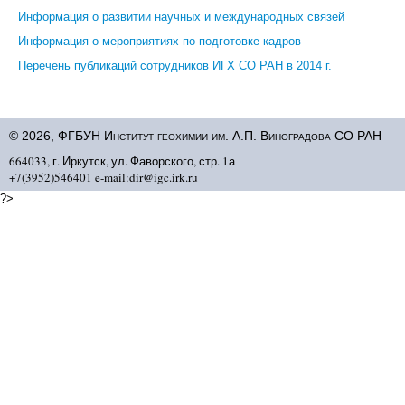
Информация о развитии научных и международных связей
Информация о мероприятиях по подготовке кадров
Перечень публикаций сотрудников ИГХ СО РАН в 2014 г.
© 2026, ФГБУН Институт геохимии им. А.П. Виноградова СО РАН
664033, г. Иркутск, ул. Фаворского, стр. 1а
+7(3952)546401 e-mail:dir@igc.irk.ru
?>