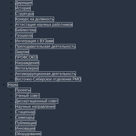
Дирекция
История
Структура
Конкурс на должность
Аттестация научных работников
Библиотека
Геошкола
Интеграция с ВУЗами
Преподавательская деятельность
Закупки
ПРОФСОЮЗ
Награждения
Фотогалерея
Антикоррупционная деятельность
Восточно-Сибирское отделение РМО
Наука
Проекты
Ученый совет
Диссертационный совет
Научные направления
Стационар
Семинары
Публикации
Инновации
Оборудование