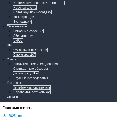
Интеллектуальная собственность
Научная школа
Совет научной молодёжи
Конференции
Экспедиции
Образование
Основные сведения
Абитуриенту
ЭИОС
ЦКП
Область Аккредитации
Структура ЦКП
Услуги
Аналитические исследования
Стандартные образцы
Детекторы ДТГ-4
Научные исследования
Контакты
Телефонный справочник
Справочник сотрудников
Ссылки
Годовые отчеты:
За 2025 год