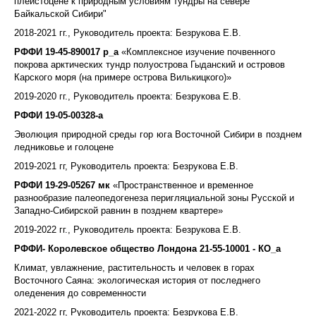
плейстоцене к природным условиям тундры на севере
Байкальской Сибири"
2018-2021 гг.,
Руководитель проекта: Безрукова Е.В.
РФФИ 19-45-890017 р_а
«Комплексное изучение почвенного
покрова арктических тундр полуострова Гыданский и островов
Карского моря (на примере острова Вилькицкого)»
2019-2020 гг.,
Руководитель проекта: Безрукова Е.В.
РФФИ 19-05-00328-а
Эволюция природной среды гор юга Восточной Сибири в позднем
ледниковье и голоцене
2019-2021 гг, Руководитель проекта: Безрукова Е.В.
РФФИ 19-29-05267 мк
«Пространственное и временное
разнообразие палеопедогенеза перигляциальной зоны Русской и
Западно-Сибирской равнин в позднем квартере»
2019-2022 гг.,
Руководитель проекта: Безрукова Е.В.
РФФИ- Королевское общество Лондона 21-55-10001 - КО_а
Климат, увлажнение, растительность и человек в горах
Восточного Саяна: экологическая история от последнего
оледенения до современности
2021-2022 гг, Руководитель проекта: Безрукова Е.В.