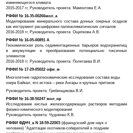
изменяющегося климата
2015-2017 гг, Руководитель проекта: Мамонтова Е.А.
РФФИ №
16-35-00266мол_а
Моделирование минерального состава донных озерных осадков
как инструмент расшифровки палеоклиматических сигналов
2016-2018 гг, Руководитель проекта: Ощепкова А.В.
РФФИ №
16-05-00891 А
Геохимическая роль седиментационных барьеров водохранилищ
в аккумуляции и преобразовании потенциально токсичных
элементов
2016-2018 гг, Руководитель проекта: Полетаева В.И.
РФФИ № 17-29-05022 офи
_
м
Многолетние гидрогеохимические исследования состава воды
озера Байкал, его истока – реки Ангары и крупных притоков
Руководитель проекта: Гребенщикова В.И.
РФФИ №
16-38-50247
мол_нр
Исследование кислых железосодержащих растворов методами
физико-химического моделирования
Руководитель проекта: Чудненко К.В.
РФФИ ФДНЧ_а N 18-59-22003
(французский дом наук о
человеке)
"Адаптации охотников-собирателей в позднем