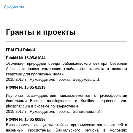
Документы
Гранты и проекты
ГРАНТЫ РФФИ
РФФИ № 15-05-01644
Эволюция природной среды Забайкальского сектора Северной
Азии в условиях изменения глобального климата в позднем
квартере для прогнозных целей
2015-2017 гг, Руководитель проекта: Безрукова Е.В.
РФФИ №
15-05-03919
Изучение взаимодействия микроэлементов с ризосферными
бактериями Bacillus mucilaginosus и Bacillus megaterium var.
phosphaticum в системе почва-растение
2015-2017 гг, Руководитель проекта: Белоголова Г.А.
РФФИ №
15-05-00896
Биогеохимические циклы стойких органических загрязнителей в
наземных геосистемах Байкальского региона в условиях