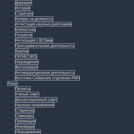
Дирекция
История
Структура
Конкурс на должность
Аттестация научных работников
Библиотека
Геошкола
Интеграция с ВУЗами
Преподавательская деятельность
Закупки
ПРОФСОЮЗ
Награждения
Фотогалерея
Антикоррупционная деятельность
Восточно-Сибирское отделение РМО
Наука
Проекты
Ученый совет
Диссертационный совет
Научные направления
Стационар
Семинары
Публикации
Инновации
Оборудование