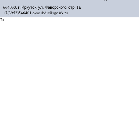
664033, г. Иркутск, ул. Фаворского, стр. 1а
+7(3952)546401 e-mail:dir@igc.irk.ru
?>