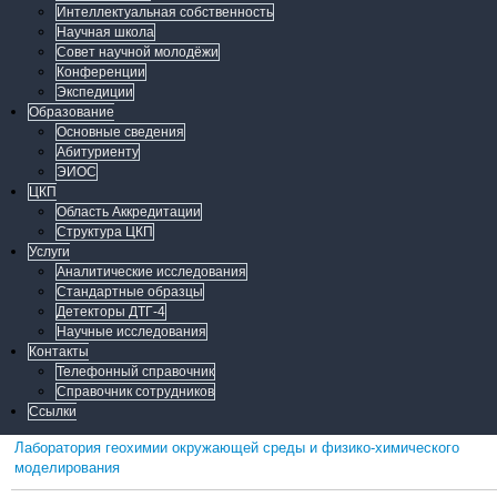
Интеллектуальная собственность
Научная школа
Совет научной молодёжи
Конференции
Экспедиции
Образование
Основные сведения
Абитуриенту
ЭИОС
ЦКП
Область Аккредитации
Структура ЦКП
Услуги
Аналитические исследования
Стандартные образцы
Детекторы ДТГ-4
Научные исследования
Контакты
Телефонный справочник
Справочник сотрудников
Ссылки
Лаборатория геохимии окружающей среды и физико-химического
моделирования