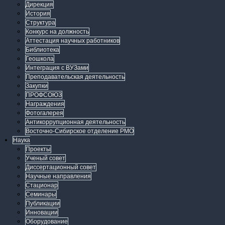
Дирекция
История
Структура
Конкурс на должность
Аттестация научных работников
Библиотека
Геошкола
Интеграция с ВУЗами
Преподавательская деятельность
Закупки
ПРОФСОЮЗ
Награждения
Фотогалерея
Антикоррупционная деятельность
Восточно-Сибирское отделение РМО
Наука
Проекты
Ученый совет
Диссертационный совет
Научные направления
Стационар
Семинары
Публикации
Инновации
Оборудование