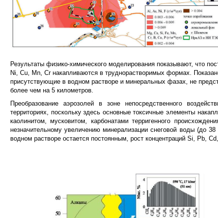
Результаты физико-химического моделирования показывают, что пост
Ni, Сu, Мn, Сr накапливаются в труднорастворимых формах. Показано
присутствующие в водном растворе и минеральных фазах, не предст
более чем на 5 километров.
Преобразование аэрозолей в зоне непосредственного воздейст
территориях, поскольку здесь основные токсичные элементы накап
каолинитом, мусковитом, карбонатами терригенного происхождени
незначительному увеличению минерализации снеговой воды (до 38 м
водном растворе остается постоянным, рост концентраций Si, Pb, Cd,