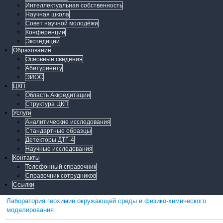
Интеллектуальная собственность
Научная школа
Совет научной молодёжи
Конференции
Экспедиции
Образование
Основные сведения
Абитуриенту
ЭИОС
ЦКП
Область Аккредитации
Структура ЦКП
Услуги
Аналитические исследования
Стандартные образцы
Детекторы ДТГ-4
Научные исследования
Контакты
Телефонный справочник
Справочник сотрудников
Ссылки
Лаборатория геохимии окружающей среды и физико-химического
моделирования